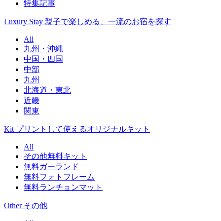
特集記事
Luxury Stay
親子で楽しめる、一流のお宿を探す
All
九州・沖縄
中国・四国
中部
九州
北海道・東北
近畿
関東
Kit
プリントして使えるオリジナルキット
All
その他無料キット
無料ガーランド
無料フォトフレーム
無料ランチョンマット
Other
その他