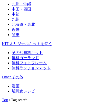
九州・沖縄
中国・四国
中部
九州
北海道・東北
近畿
関東
KIT
オリジナルキットを使う
その他無料キット
無料ガーランド
無料フォトフレーム
無料ランチョンマット
Other
その他
漫画
離乳食レシピ
Top
/ Tag search