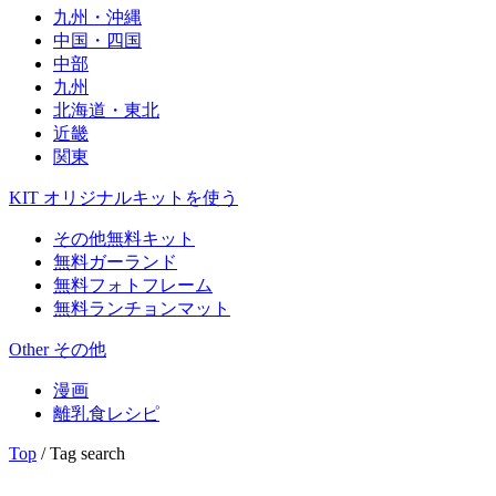
九州・沖縄
中国・四国
中部
九州
北海道・東北
近畿
関東
KIT
オリジナルキットを使う
その他無料キット
無料ガーランド
無料フォトフレーム
無料ランチョンマット
Other
その他
漫画
離乳食レシピ
Top
/ Tag search