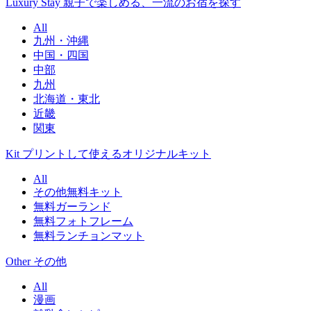
Luxury Stay
親子で楽しめる、一流のお宿を探す
All
九州・沖縄
中国・四国
中部
九州
北海道・東北
近畿
関東
Kit
プリントして使えるオリジナルキット
All
その他無料キット
無料ガーランド
無料フォトフレーム
無料ランチョンマット
Other
その他
All
漫画