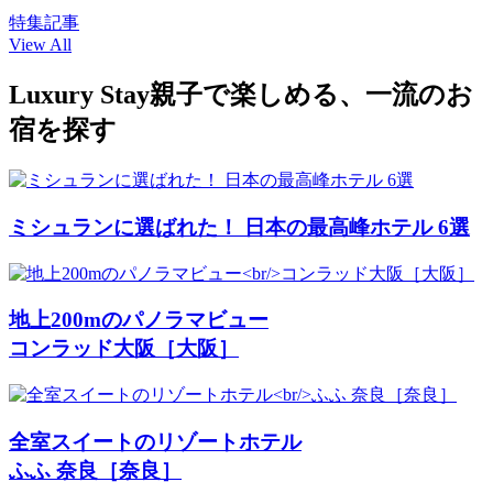
特集記事
View All
Luxury Stay
親子で楽しめる、一流のお
宿を探す
ミシュランに選ばれた！ 日本の最高峰ホテル 6選
地上200mのパノラマビュー
コンラッド大阪［大阪］
全室スイートのリゾートホテル
ふふ 奈良［奈良］