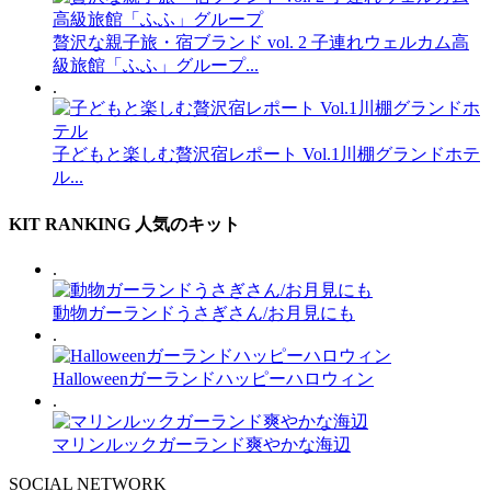
贅沢な親子旅・宿ブランド vol. 2 子連れウェルカム高
級旅館「ふふ」グループ...
.
子どもと楽しむ贅沢宿レポート Vol.1川棚グランドホテ
ル...
KIT RANKING
人気のキット
.
動物ガーランドうさぎさん/お月見にも
.
Halloweenガーランドハッピーハロウィン
.
マリンルックガーランド爽やかな海辺
SOCIAL NETWORK