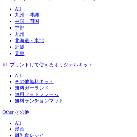
All
九州・沖縄
中国・四国
中部
九州
北海道・東北
近畿
関東
Kit
プリントして使えるオリジナルキット
All
その他無料キット
無料ガーランド
無料フォトフレーム
無料ランチョンマット
Other
その他
All
漫画
離乳食レシピ