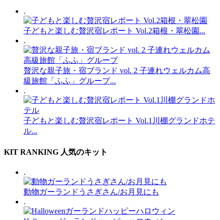
.
子どもと楽しむ贅沢宿レポート Vol.2箱根・翠松園...
.
贅沢な親子旅・宿ブランド vol. 2 子連れウェルカム高
級旅館「ふふ」グループ...
.
子どもと楽しむ贅沢宿レポート Vol.1川棚グランドホテ
ル...
KIT RANKING
人気のキット
.
動物ガーランドうさぎさん/お月見にも
.